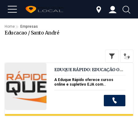
Home
Empresas
Educacao / Santo André
EDUQUE RÁPIDO: EDUCAÇÃO ONL
INE ACESSÍVEL E PROFISSIONALI
ZANTE
A Eduque Rápido oferece cursos
online e supletivo EJA com
metodologia flexível, acessível e
focada na qualificação profissional e
desenvolvimento pessoal.