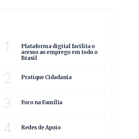
ÚLTIMAS
VAGAS E OPORTUNIDADE
1
Plataforma digital facilita o
acesso ao emprego em todo o
Brasil
VIVA CIDADANIA!
2
Pratique Cidadania
APOIO FAMILIAR!
3
Foco na Família
JUNTOS SOMOS +!
4
Redes de Apoio