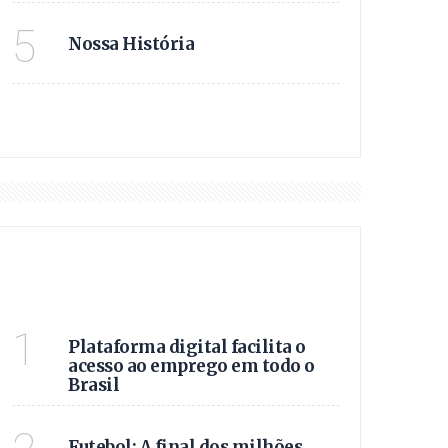
NOSSA HISTÓRIA!
5
Nossa História
VER MAIS
DESTAQUES
VAGAS E OPORTUNIDADE
1
Plataforma digital facilita o
acesso ao emprego em todo o
Brasil
SAIBA TODOS OS DETAL
Futebol: A final dos milhões