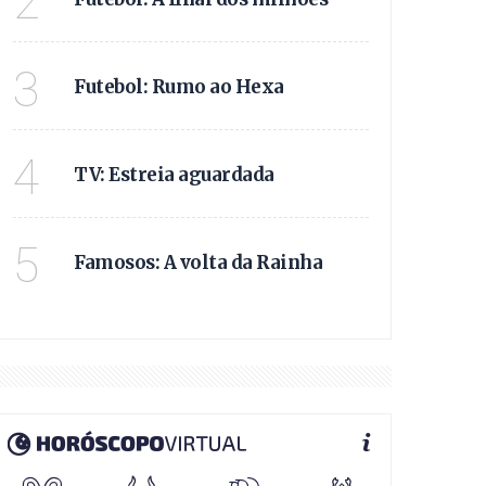
2
COM A COPA DO MUNDO
3
Futebol: Rumo ao Hexa
SAIBA QUEM SÃO OS PR
4
TV: Estreia aguardada
APÓS ANOS LONGE DAS
5
Famosos: A volta da Rainha