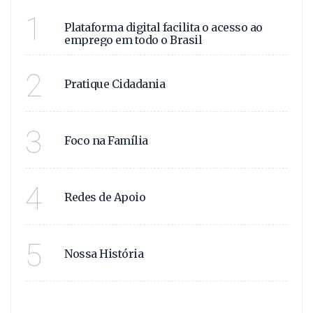
VAGAS E OPORTUNIDADE
1
Plataforma digital facilita o acesso ao
emprego em todo o Brasil
VIVA CIDADANIA!
2
Pratique Cidadania
APOIO FAMILIAR!
3
Foco na Família
JUNTOS SOMOS +!
4
Redes de Apoio
NOSSA HISTÓRIA!
5
Nossa História
VER MAIS