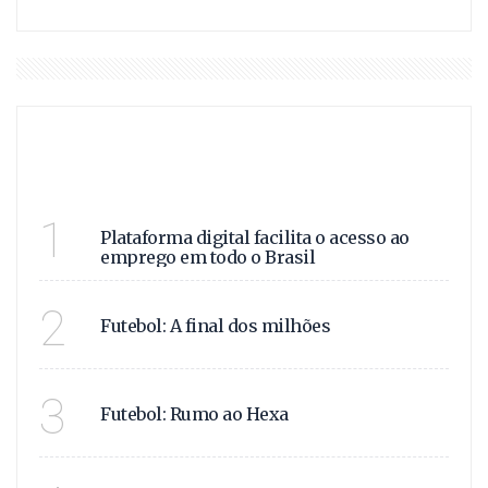
DESTAQUES
VAGAS E OPORTUNIDADE
1
Plataforma digital facilita o acesso ao
emprego em todo o Brasil
SAIBA TODOS OS DETAL
2
Futebol: A final dos milhões
COM A COPA DO MUNDO
3
Futebol: Rumo ao Hexa
SAIBA QUEM SÃO OS PR