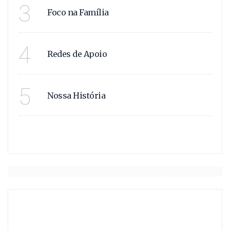
APOIO FAMILIAR!
3
Foco na Família
JUNTOS SOMOS +!
4
Redes de Apoio
NOSSA HISTÓRIA!
5
Nossa História
VER MAIS
DESTAQUES