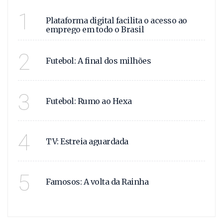
VAGAS E OPORTUNIDADE
1
Plataforma digital facilita o acesso ao
emprego em todo o Brasil
SAIBA TODOS OS DETAL
2
Futebol: A final dos milhões
COM A COPA DO MUNDO
3
Futebol: Rumo ao Hexa
SAIBA QUEM SÃO OS PR
4
TV: Estreia aguardada
APÓS ANOS LONGE DAS
5
Famosos: A volta da Rainha