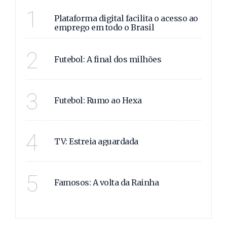
VAGAS E OPORTUNIDADE
1
Plataforma digital facilita o acesso ao
emprego em todo o Brasil
SAIBA TODOS OS DETAL
2
Futebol: A final dos milhões
COM A COPA DO MUNDO
3
Futebol: Rumo ao Hexa
SAIBA QUEM SÃO OS PR
4
TV: Estreia aguardada
APÓS ANOS LONGE DAS
5
Famosos: A volta da Rainha